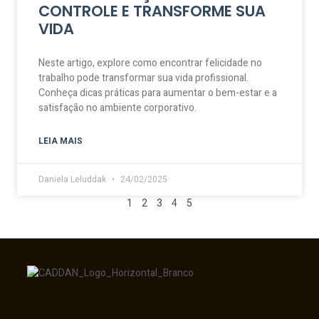
CONTROLE E TRANSFORME SUA
VIDA
Neste artigo, explore como encontrar felicidade no
trabalho pode transformar sua vida profissional.
Conheça dicas práticas para aumentar o bem-estar e a
satisfação no ambiente corporativo.
LEIA MAIS
Daniela Leluddak
24/02/2025
1
2
3
4
5