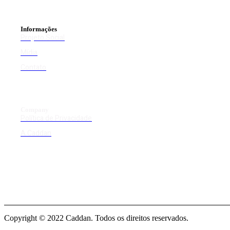
Informações
Projeto Social
Mídia
Contato
Company
Política de Privacidade
A Caddan
Copyright © 2022 Caddan. Todos os direitos reservados.