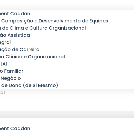
ment Caddan
, Composição e Desenvolvimento de Equipes
 de Clima e Cultura Organizacional
ão Assistida
egral
ação de Carreira
ia Clínica e Organizacional
tAI
 Familiar
 Negócio
 de Dono (de Si Mesmo)
ral
ment Caddan